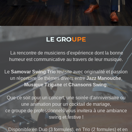
LE GRO
UPE
La rencontre de musiciens d'expérience dont la bonne
humeur est communicative au travers de leur musique.
Le
Samovar Swing Trio
revisite avec originalité et passion
un répertoire de thèmes divers entre
Jazz
Manouche
,
Musique Tzigane
et
Chansons Swing
.
Que ce soit pour un concert, une soirée d'anniversaire ou
une animation pour un cocktail de mariage,
ce groupe de professionnels vous invitera à une ambiance
swing et festive !
Disponible en Duo (3 formules), en Trio (2 formules) et en