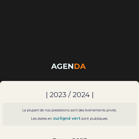
AGEN
DA
| 2023 / 2024 |
La plupart de nos prestations sont des événements privés.
Les dates en
surligné vert
sont publiques.