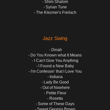
- Shim Shalom
- Syrian Tune
- The Klezmer's Freilach
Jazz Swing
- Dinah
- Do You Known what It Means
- I Can't Give You Anything
- I Found a New Baby
- I'm Confessin' that I Love You
- Indiana
- Lady Be Good
- Out of Nowhere
- Petite Fleur
- Rosetta
- Some of These Days
- Sweet Georgia Brown