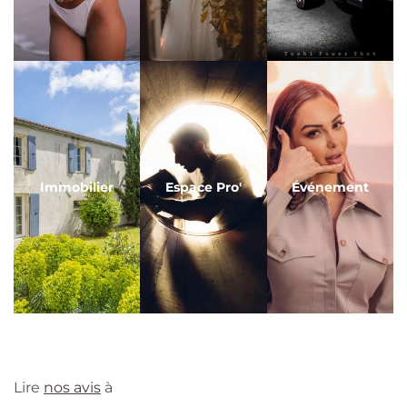
Immobilier
Espace Pro'
Événement
Lire
nos avis
à