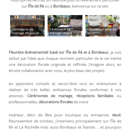
Vous qui recherchez un fleuriste pour un événement particulier
sur
l’Île de Ré
ou à
Bordeaux
, bienvenue sur ce site.
Cérémonie de
Cérémonie de
Décoration salle de
mbes
mariage religieuse
mariage laïque
réception
Bou
Fleuriste événementiel basé sur l’Île de Ré et à Bordeaux
, je suis
séduit par l’idée que chaque moment particulier de la vie mérite
une décoration florale originale et raffinée. J’imagine alors, en
étroite collaboration avec vous, le plus beau des projets
en apportant conseils et savoir-faire tout en m’attachant à
réaliser de très belles ambiances florales conformes à vos
attentes.
Cérémonies de mariage
,
réceptions familiales
ou
professionnelles,
décorations florales
de votre
intérieur, déco de fête pour boutique ou entreprise,
deuil
,
fleurissement de tombes, j’interviens principalement sur l’Île de
Ré et La Rochelle mais aussi Bordeaux et Nantes…. et pourquoi